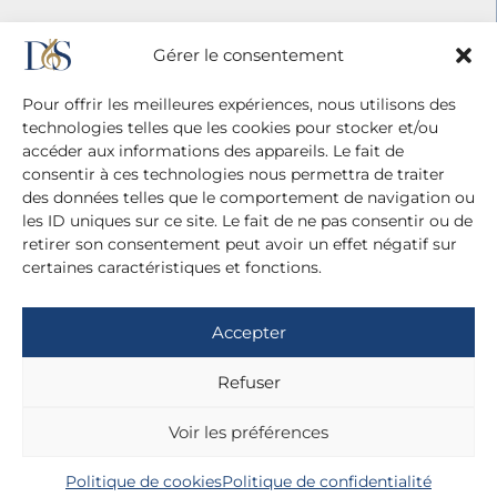
Gérer le consentement
Pour offrir les meilleures expériences, nous utilisons des
technologies telles que les cookies pour stocker et/ou
accéder aux informations des appareils. Le fait de
consentir à ces technologies nous permettra de traiter
des données telles que le comportement de navigation ou
les ID uniques sur ce site. Le fait de ne pas consentir ou de
retirer son consentement peut avoir un effet négatif sur
certaines caractéristiques et fonctions.
Agence Diane Du Saillant
20 cité Malesherbes - 75009 Paris
Accepter
+ 33 (0)1 42 81 38 21
+ 33 (0)6 13 42 22 52
Refuser
dianedusaillant@gmail.com
Voir les préférences
Mentions légales
Politique de confidentialité
Politique de cookies
Politique de confidentialité