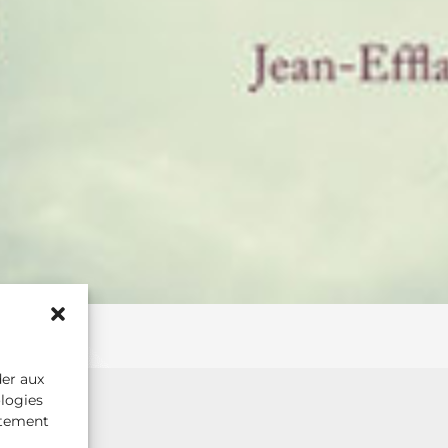
der aux
ologies
rtement