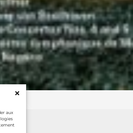
der aux
ologies
rtement