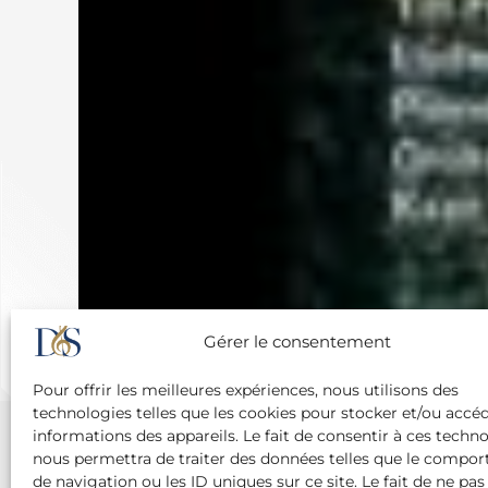
Gérer le consentement
Pour offrir les meilleures expériences, nous utilisons des
technologies telles que les cookies pour stocker et/ou accé
informations des appareils. Le fait de consentir à ces techn
nous permettra de traiter des données telles que le compo
de navigation ou les ID uniques sur ce site. Le fait de ne pas
Agence Diane Du Saillant