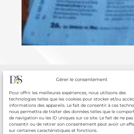
Gérer le consentement
Agence Diane Du Saillant
Pour offrir les meilleures expériences, nous utilisons des
20 cité Malesherbes - 75009 Paris
technologies telles que les cookies pour stocker et/ou accé
+ 33 (0)1 42 81 38 21
informations des appareils. Le fait de consentir à ces techn
+ 33 (0)6 13 42 22 52
nous permettra de traiter des données telles que le compo
dianedusaillant@gmail.com
de navigation ou les ID uniques sur ce site. Le fait de ne pas
consentir ou de retirer son consentement peut avoir un effe
Mentions légales
Politique de confidentialité
sur certaines caractéristiques et fonctions.