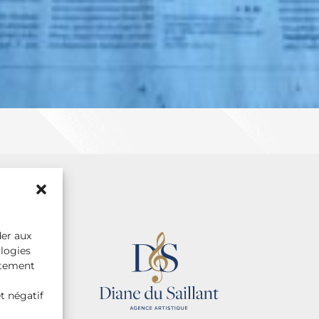
der aux
ologies
rtement
t négatif