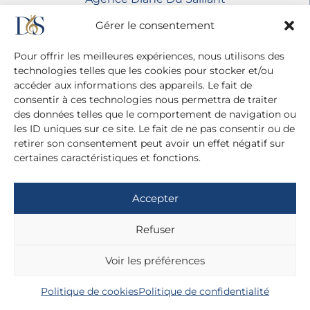
20 cité Malesherbes - 75009 Paris
Gérer le consentement
+ 33 (0)1 42 81 38 21
+ 33 (0)6 13 42 22 52
Pour offrir les meilleures expériences, nous utilisons des
dianedusaillant@gmail.com
technologies telles que les cookies pour stocker et/ou
accéder aux informations des appareils. Le fait de
Mentions légales
consentir à ces technologies nous permettra de traiter
Politique de confidentialité
des données telles que le comportement de navigation ou
les ID uniques sur ce site. Le fait de ne pas consentir ou de
retirer son consentement peut avoir un effet négatif sur
certaines caractéristiques et fonctions.
Accepter
Refuser
Voir les préférences
Politique de cookies
Politique de confidentialité