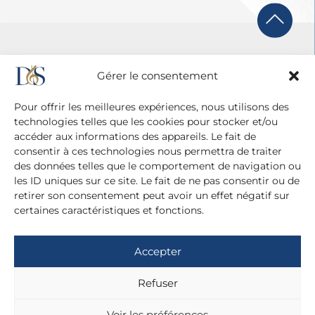
Gérer le consentement
Pour offrir les meilleures expériences, nous utilisons des
technologies telles que les cookies pour stocker et/ou
accéder aux informations des appareils. Le fait de
consentir à ces technologies nous permettra de traiter
des données telles que le comportement de navigation ou
les ID uniques sur ce site. Le fait de ne pas consentir ou de
retirer son consentement peut avoir un effet négatif sur
certaines caractéristiques et fonctions.
Agence Diane Du Saillant
20 cité Malesherbes - 75009 Paris
Accepter
+ 33 (0)1 42 81 38 21
+ 33 (0)6 13 42 22 52
Refuser
dianedusaillant@gmail.com
Voir les préférences