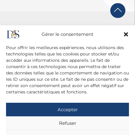
Gérer le consentement
Pour offrir les meilleures expériences, nous utilisons des
technologies telles que les cookies pour stocker et/ou
accéder aux informations des appareils. Le fait de
consentir à ces technologies nous permettra de traiter
des données telles que le comportement de navigation ou
les ID uniques sur ce site. Le fait de ne pas consentir ou de
retirer son consentement peut avoir un effet négatif sur
certaines caractéristiques et fonctions.
Agence Diane Du Saillant
20 cité Malesherbes - 75009 Paris
Accepter
+ 33 (0)1 42 81 38 21
+ 33 (0)6 13 42 22 52
Refuser
dianedusaillant@gmail.com