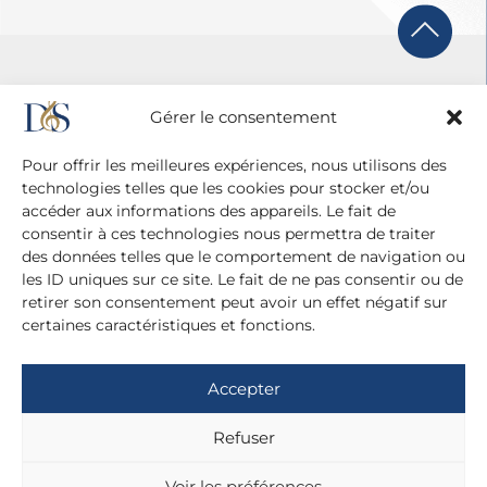
Gérer le consentement
Pour offrir les meilleures expériences, nous utilisons des
technologies telles que les cookies pour stocker et/ou
accéder aux informations des appareils. Le fait de
consentir à ces technologies nous permettra de traiter
des données telles que le comportement de navigation ou
les ID uniques sur ce site. Le fait de ne pas consentir ou de
retirer son consentement peut avoir un effet négatif sur
certaines caractéristiques et fonctions.
Agence Diane Du Saillant
20 cité Malesherbes - 75009 Paris
Accepter
+ 33 (0)1 42 81 38 21
+ 33 (0)6 13 42 22 52
Refuser
dianedusaillant@gmail.com
Voir les préférences