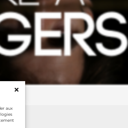
der aux
ologies
rtement