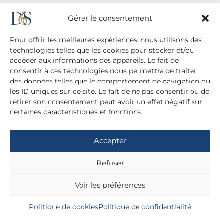
Gérer le consentement
Pour offrir les meilleures expériences, nous utilisons des
technologies telles que les cookies pour stocker et/ou
accéder aux informations des appareils. Le fait de
consentir à ces technologies nous permettra de traiter
des données telles que le comportement de navigation ou
les ID uniques sur ce site. Le fait de ne pas consentir ou de
retirer son consentement peut avoir un effet négatif sur
certaines caractéristiques et fonctions.
Agence Diane Du Saillant
20 cité Malesherbes - 75009 Paris
+ 33 (0)1 42 81 38 21
Accepter
+ 33 (0)6 13 42 22 52
Refuser
dianedusaillant@gmail.com
Mentions légales
Voir les préférences
Politique de confidentialité
Politique de cookies
Politique de confidentialité