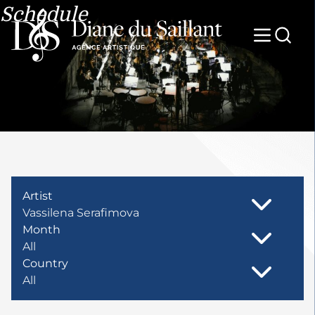
Schedule
Artist
Vassilena Serafimova
Month
All
Country
All