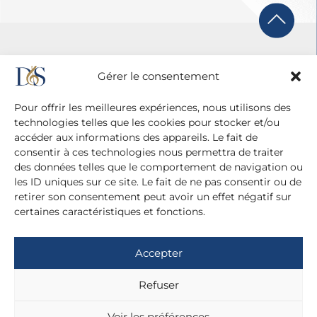
Gérer le consentement
Pour offrir les meilleures expériences, nous utilisons des
technologies telles que les cookies pour stocker et/ou
accéder aux informations des appareils. Le fait de
consentir à ces technologies nous permettra de traiter
des données telles que le comportement de navigation ou
les ID uniques sur ce site. Le fait de ne pas consentir ou de
retirer son consentement peut avoir un effet négatif sur
certaines caractéristiques et fonctions.
Agence Diane Du Saillant
20 cité Malesherbes - 75009 Paris
Accepter
+ 33 (0)1 42 81 38 21
+ 33 (0)6 13 42 22 52
Refuser
dianedusaillant@gmail.com
Voir les préférences