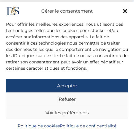
Gérer le consentement
Pour offrir les meilleures expériences, nous utilisons des
technologies telles que les cookies pour stocker et/ou
accéder aux informations des appareils. Le fait de
consentir à ces technologies nous permettra de traiter
des données telles que le comportement de navigation ou
les ID uniques sur ce site. Le fait de ne pas consentir ou de
retirer son consentement peut avoir un effet négatif sur
certaines caractéristiques et fonctions.
Agence Diane Du Saillant
20 cité Malesherbes - 75009 Paris
+ 33 (0)1 42 81 38 21
Accepter
+ 33 (0)6 13 42 22 52
Refuser
dianedusaillant@gmail.com
Mentions légales
Voir les préférences
Politique de confidentialité
Politique de cookies
Politique de confidentialité