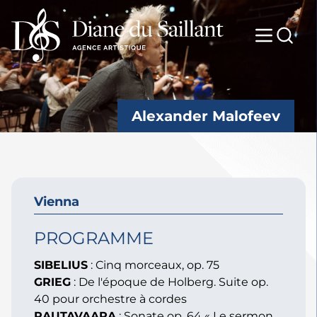
Alexander Malofeev
Vienna
PROGRAMME
SIBELIUS
:
Cinq morceaux, op. 75
GRIEG
:
De l'époque de Holberg. Suite op.
40 pour orchestre à cordes
RAUTAVAARA
:
Sonate op. 64 « Le sermon