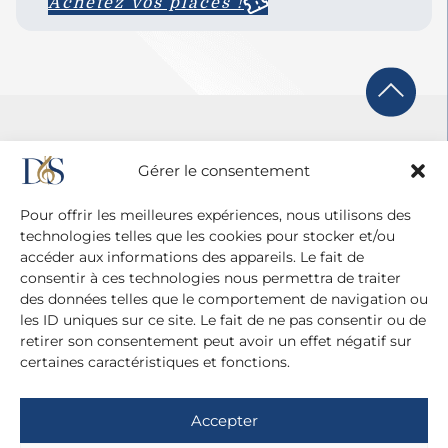
Achetez vos places !
Gérer le consentement
Pour offrir les meilleures expériences, nous utilisons des
technologies telles que les cookies pour stocker et/ou
accéder aux informations des appareils. Le fait de
consentir à ces technologies nous permettra de traiter
des données telles que le comportement de navigation ou
les ID uniques sur ce site. Le fait de ne pas consentir ou de
retirer son consentement peut avoir un effet négatif sur
certaines caractéristiques et fonctions.
Agence Diane Du Saillant
20 cité Malesherbes - 75009 Paris
Accepter
+ 33 (0)1 42 81 38 21