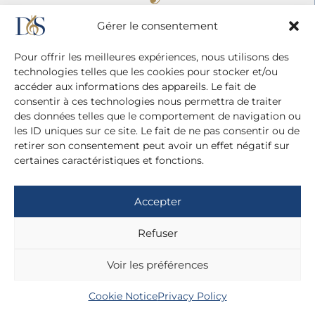
Gérer le consentement
Pour offrir les meilleures expériences, nous utilisons des
technologies telles que les cookies pour stocker et/ou
accéder aux informations des appareils. Le fait de
consentir à ces technologies nous permettra de traiter
Agence Diane Du Saillant
des données telles que le comportement de navigation ou
20 cité Malesherbes - 75009 Paris
les ID uniques sur ce site. Le fait de ne pas consentir ou de
+ 33 (0)1 42 81 38 21
retirer son consentement peut avoir un effet négatif sur
+ 33 (0)6 13 42 22 52
certaines caractéristiques et fonctions.
dianedusaillant@gmail.com
Legal Information
Accepter
Privacy Policy
Refuser
Voir les préférences
Cookie Notice
Privacy Policy