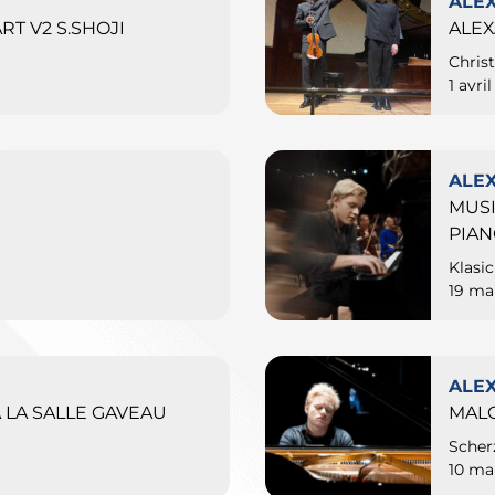
ALE
T V2 S.SHOJI
ALE
Chris
1 avri
ALE
MUSI
PIA
Klasi
19 ma
ALE
 LA SALLE GAVEAU
MAL
Scher
10 ma