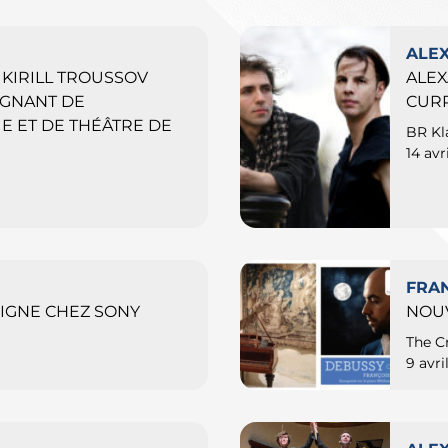
ALE
 KIRILL TROUSSOV
ALE
IGNANT DE
CUR
UE ET DE THÉÂTRE DE
BR Kl
14 avr
FRA
IGNE CHEZ SONY
NOUV
The C
9 avri