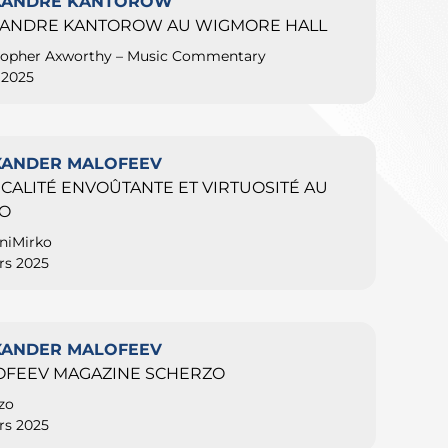
XANDRE KANTOROW
XANDRE KANTOROW AU WIGMORE HALL
topher Axworthy – Music Commentary
l 2025
XANDER MALOFEEV
CALITÉ ENVOÛTANTE ET VIRTUOSITÉ AU
NO
cniMirko
rs 2025
XANDER MALOFEEV
OFEEV MAGAZINE SCHERZO
zo
rs 2025