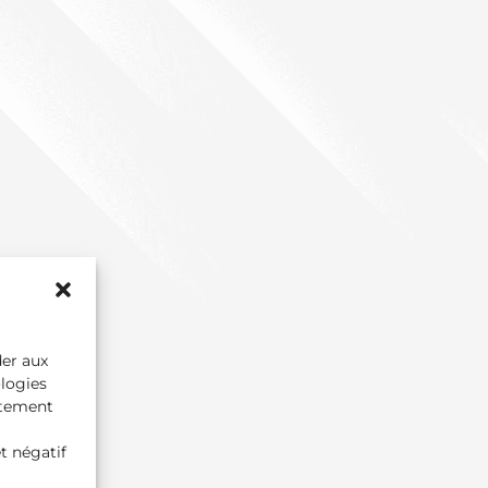
der aux
ologies
rtement
t négatif