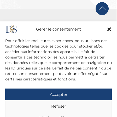
Gérer le consentement
Pour offrir les meilleures expériences, nous utilisons des
technologies telles que les cookies pour stocker et/ou
accéder aux informations des appareils. Le fait de
consentir à ces technologies nous permettra de traiter
des données telles que le comportement de navigation ou
les ID uniques sur ce site. Le fait de ne pas consentir ou de
retirer son consentement peut avoir un effet négatif sur
certaines caractéristiques et fonctions.
Agence Diane Du Saillant
20 cité Malesherbes - 75009 Paris
Accepter
+ 33 (0)1 42 81 38 21
+ 33 (0)6 13 42 22 52
Refuser
dianedusaillant@gmail.com