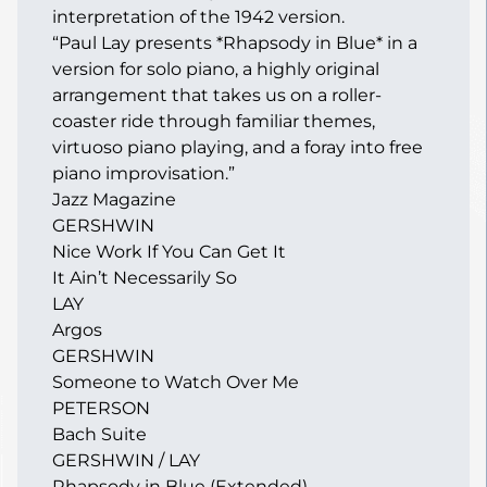
interpretation of the 1942 version.
“Paul Lay presents *Rhapsody in Blue* in a
version for solo piano, a highly original
arrangement that takes us on a roller-
coaster ride through familiar themes,
virtuoso piano playing, and a foray into free
piano improvisation.”
Jazz Magazine
GERSHWIN
Nice Work If You Can Get It
It Ain’t Necessarily So
LAY
Argos
GERSHWIN
Someone to Watch Over Me
PETERSON
Bach Suite
GERSHWIN / LAY
Rhapsody in Blue (Extended)