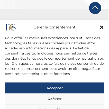
Gérer le consentement
Pour offrir les meilleures expériences, nous utilisons des
technologies telles que les cookies pour stocker et/ou
accéder aux informations des appareils. Le fait de
consentir à ces technologies nous permettra de traiter
des données telles que le comportement de navigation ou
les ID uniques sur ce site. Le fait de ne pas consentir ou de
retirer son consentement peut avoir un effet négatif sur
certaines caractéristiques et fonctions.
Agence Diane Du Saillant
20 cité Malesherbes - 75009 Paris
Accepter
+ 33 (0)1 42 81 38 21
+ 33 (0)6 13 42 22 52
Refuser
dianedusaillant@gmail.com